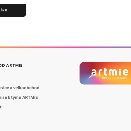
OD ARTMIE
ráce a velkoobchod
te se k týmu ARTMiE
t