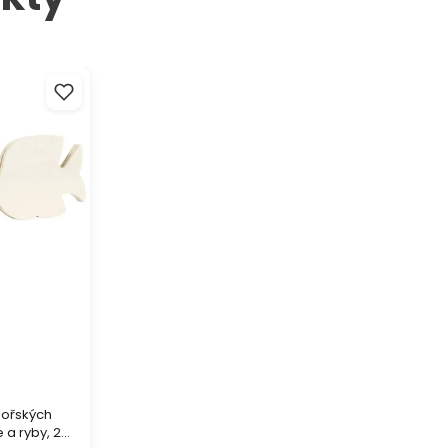
ořských
a ryby, 2 ks
mořských
 a ryby, 2