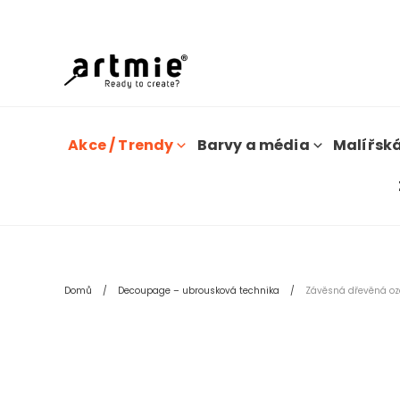
D
Akce / Trendy
Barvy a média
Malířská
Domů
Decoupage – ubrousková technika
Závěsná dřevěná oz