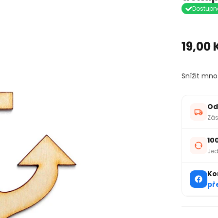
Dostupn
19,00 
Snížit mno
Od
Zás
10
Jed
Ko
př