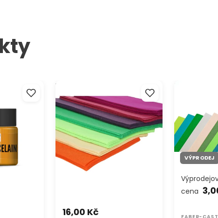
rozm
kty
rcelán
Dekorační filc syntetický 20x30
Tónovaný pa
cm
VÝPRODEJ
Výprodejo
3,0
cena
16,00 Kč
FABER-CAST