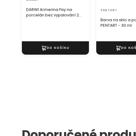
DARWI Armerina Fixy na
PENTART
porcelán bez vypalování 2
Barva na sklo a p
mm / 6 ml
PENTART - 30 ml
Doporučené produ