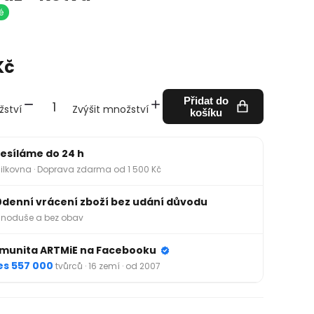
é
Kč
Přidat do
žství
Zvýšit množství
košíku
esíláme do 24 h
ilkovna · Doprava zdarma od 1 500 Kč
0denní vrácení zboží bez udání důvodu
noduše a bez obav
munita ARTMiE na Facebooku
es 557 000
tvůrců · 16 zemí · od 2007