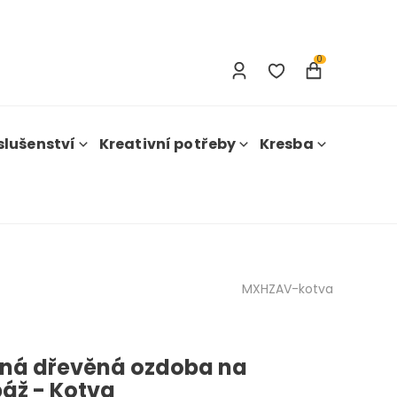
Přihlášení
Registrace
0
slušenství
Kreativní potřeby
Kresba
MXHZAV-kotva
ná dřevěná ozdoba na
áž - Kotva