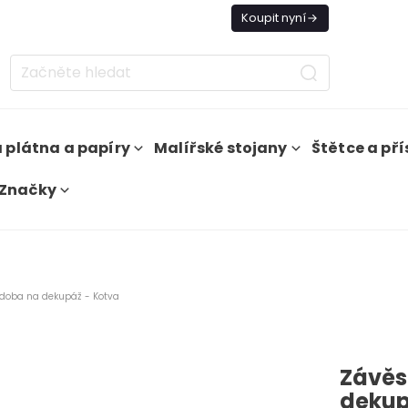
nes doprava zdarma od 1 500 Kč
Koupit nyní
 plátna a papíry
Malířské stojany
Štětce a pří
Značky
doba na dekupáž - Kotva
Závěs
dekup