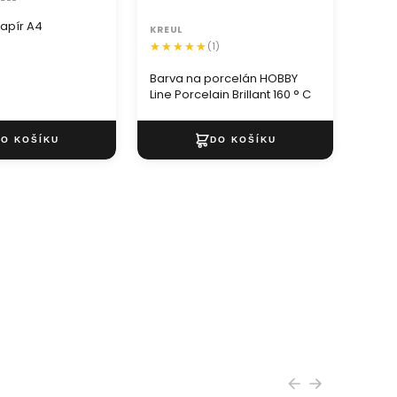
apír A4
KREUL
PENT
(1)
Barva
Mist 
Barva na porcelán HOBBY
Line Porcelain Brillant 160 ° C