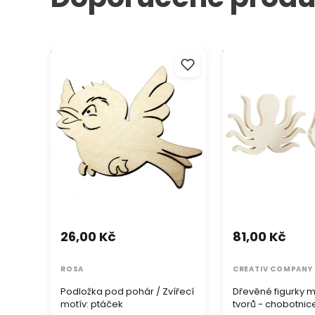
Podložka pod pohár / Zvířecí
Dřevěné figurky m
motív: ptáček
tvorů - chobotnice 
26,00 Kč
81,00 Kč
ROSA
CREATIV COMPANY
Podložka pod pohár / Zvířecí
Dřevěné figurky 
motív: ptáček
tvorů - chobotnice