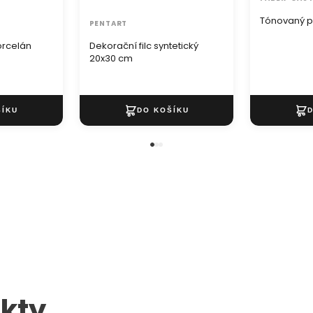
Tónovaný p
PENTART
orcelán
Dekorační filc syntetický
20x30 cm
kty