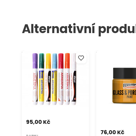
Alternativní produ
DARWI Armerina Fixy na
Barva na sklo a po
porcelán bez vypalování 2 mm
PENTART - 30 ml
/ 6 ml
95,00 Kč
76,00 Kč
DARWI