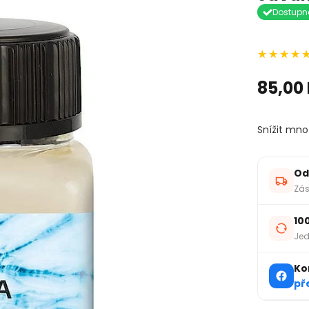
Dostupn
85,00
Snížit mno
Od
Zás
10
Jed
Ko
př