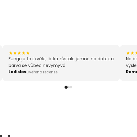
e
Funguje to skvěle, látka zůstala jemná na dotek a
Na ba
barva se vůbec nevymývá.
výsle
Ladislav
Rom
Ověřená recenze