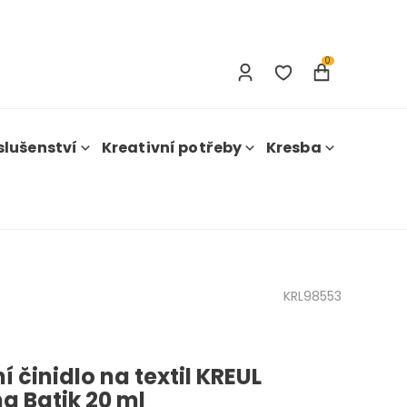
Přihlášení
Registrace
0
slušenství
Kreativní potřeby
Kresba
KRL98553
í činidlo na textil KREUL
a Batik 20 ml