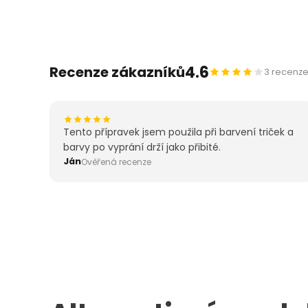
4.6
Recenze zákazníků
3 recenz
Tento přípravek jsem použila při barvení triček a
barvy po vyprání drží jako přibité.
Ján
Ověřená recenze