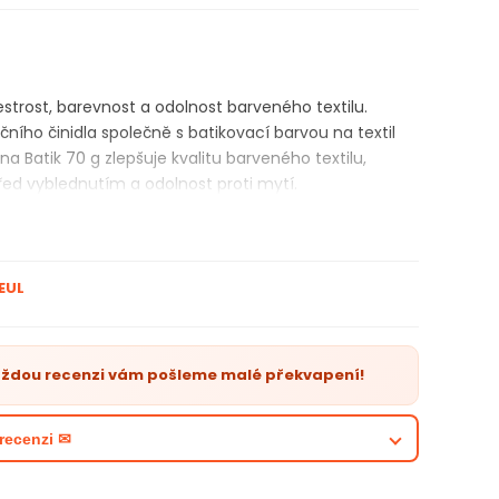
estrost, barevnost a odolnost barveného textilu.
ačního činidla společně s batikovací barvou na textil
na Batik 70 g zlepšuje kvalitu barveného textilu,
ed vyblednutím a odolnost proti mytí.
EUL
aždou recenzi vám pošleme malé překvapení!
recenzi ✉