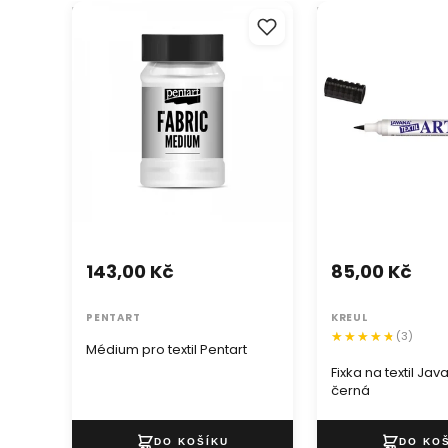
Médium pro textil Pentart
Fixka na textil Jav
černá
143,00 Kč
85,00 Kč
PENTART
KREUL
(3)
Médium pro textil Pentart
Fixka na textil Jav
černá