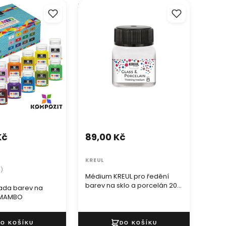
a barev na textil
Médium KREUL pro ředění barev
Krémov
O
na sklo a porcelán 20 ml
polole
Kč
89,00 Kč
74,
KREUL
PENT
3)
Médium KREUL pro ředění
Krém
barev na sklo a porcelán 20
polol
ada barev na
ml
ži MAMBO