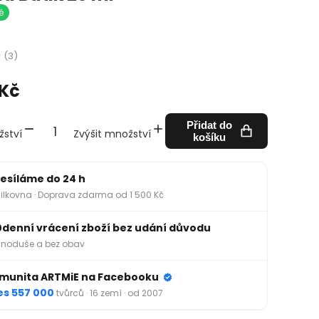
é
(3)
 Kč
Přidat do
žství
Zvýšit množství
košíku
esíláme do 24 h
ilkovna · Doprava zdarma od 1 500 Kč
0denní vrácení zboží bez udání důvodu
noduše a bez obav
munita ARTMiE na Facebooku
es 557 000
tvůrců · 16 zemí · od 2007