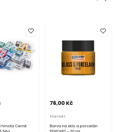
hmota Cernit
Barva na sklo a porcelán
Tempe
 56g
PENTART - 30 ml
č
76,00 Kč
50,
PENTART
UMT
 hmota Cernit
Barva na sklo a porcelán
Temp
E 56g
PENTART - 30 ml
ml