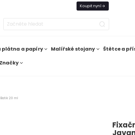
nes doprava zdarma od 1 500 Kč
Koupit nyní
 plátna a papíry
Malířské stojany
Štětce a pří
Značky
 Batik 20 ml
Fixačn
Javan