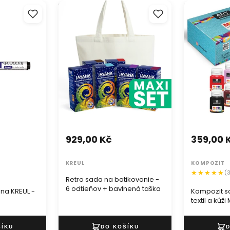
ana KREUL -
Retro sada na batikovanie - 6
Kompozit sad
odtieňov + bavlnená taška
a kůži MAMB
929,00 Kč
359,00 
KREUL
KOMPOZIT
(
Retro sada na batikovanie -
6 odtieňov + bavlnená taška
ana KREUL -
Kompozit s
textil a ků