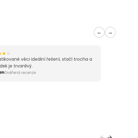
←
→
tikované věci ideální řešení, stačí trocha a
dek je trvanlivý.
an
Ověřená recenze