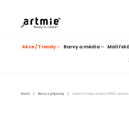
D
Akce / Trendy
Barvy a média
Malířská
Domů
Barvy a přípravky
Fixační činidlo na textil KREUL Javana