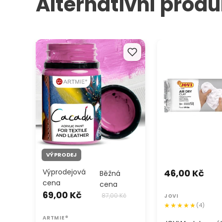
Alternativní produ
Barvy na textil a kůži ARTMIE
JOVI Modelovací 
CACADU 50 ml
samotvrdnoucí bíl
VÝPRODEJ
Výprodejová
46,00 Kč
Běžná
cena
cena
69,00 Kč
87,00 Kč
JOVI
(4)
ARTMIE®