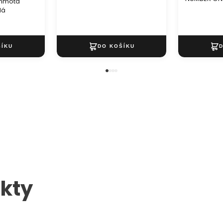
 hmota
lá
kty