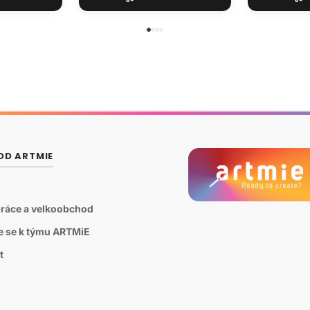
OD ARTMIE
ráce a velkoobchod
te se k týmu ARTMiE
t