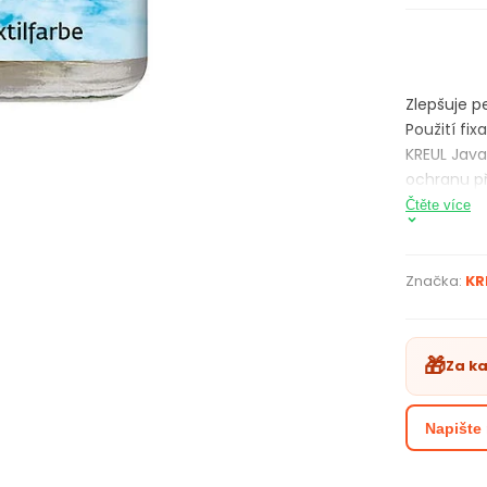
Zlepšuje p
Použití fix
KREUL Java
ochranu př
Čtěte více
Značka:
KR
🎁
Za k
Napište 