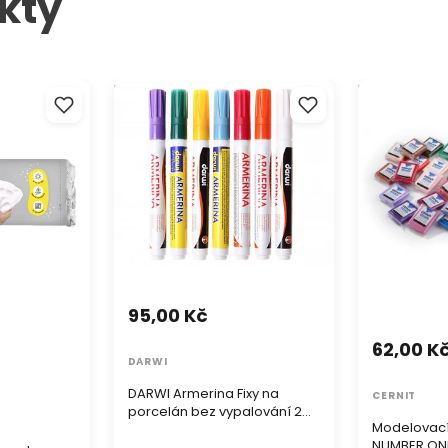
kty
hmota
DARWI Armerina Fixy na
Modelovací 
á
porcelán bez vypalování 2 mm
NUMBER ONE
/ 6 ml
95,00 Kč
62,00 K
DARWI
DARWI Armerina Fixy na
CERNIT
porcelán bez vypalování 2
Modelovací
mm / 6 ml
NUMBER ON